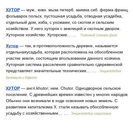
ХУТОР
— муж., южн. мыза петерб. заимка сиб. ферма франц.
фольварок польск. пустошная усадьба, отводная усадебка,
отдельный дом, изба, с ухожами, со скотом и сельским
хозяйством. У него хуторок с землицей и скотным двором.
Хуторное хозяйство. Хуторские… …
Толковый словарь Даля
Хутор
— так, в противоположность деревне, называется
отдельнаяусадьба, которая расположена на обособленном
участке земли, состоящем впользовании данного хозяина.
Хуторная система расселения сравнительно сдеревенской
представляет значительные технические… …
Энциклопедия
Брокгауза и Ефрона
ХУТОР
— англ.khutor; нем. Chutor. Однодворное сельское
поселение. С древнейших времен известен у многих народов.
Обычно они возникали в ходе освоения новых земель. С
развитием капитализма X. стали называть обособленную
усадьбу с хозяйственными… …
Энциклопедия социологии