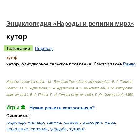
Энциклопедия «Народы и религии мира»
хутор
Толкование
Перевод
хутор
хутор
, однодворное сельское поселение. Смотри также
Ранчо
.
Народы и религии мира. - М.: Большая Российская энциклопедия
.
В. А. Тишков.
Редкол.: О. Ю. Артемова, С. А. Арутюнов, А. Н. Кожановский, В. М. Макаревич
(зам. гл. ред.), В. А. Попов, П. И. Пучков (зам. гл. ред.), Г. Ю. Ситнянский
.
1998
.
Игры ⚽
Нужно решить контрольную?
Синонимы
:
гациенда
,
жилище
,
заимка
,
касерия
,
массерия
,
мыза
,
поселение
,
селение
,
усадьба
,
хуторок