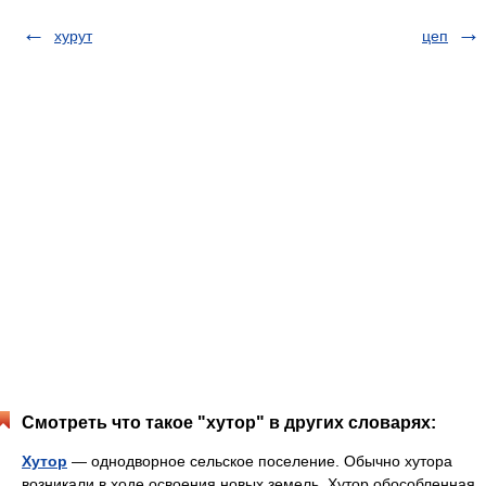
хурут
цеп
Смотреть что такое "хутор" в других словарях:
Хутор
— однодворное сельское поселение. Обычно хутора
возникали в ходе освоения новых земель. Хутор обособленная