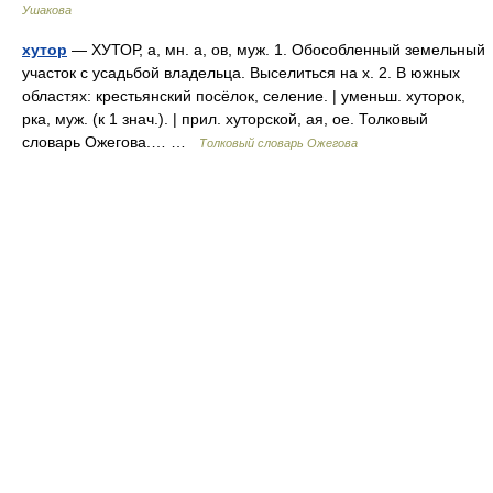
Ушакова
хутор
— ХУТОР, а, мн. а, ов, муж. 1. Обособленный земельный
участок с усадьбой владельца. Выселиться на х. 2. В южных
областях: крестьянский посёлок, селение. | уменьш. хуторок,
рка, муж. (к 1 знач.). | прил. хуторской, ая, ое. Толковый
словарь Ожегова.… …
Толковый словарь Ожегова