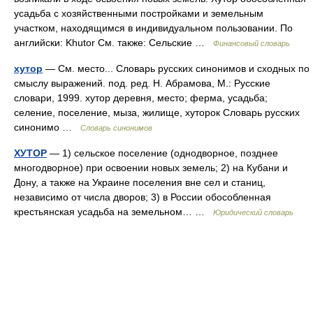
усадьба с хозяйственными постройками и земельным
участком, находящимся в индивидуальном пользовании. По
английски: Khutor См. также: Сельские …
Финансовый словарь
хутор
— См. место... Словарь русских синонимов и сходных по
смыслу выражений. под. ред. Н. Абрамова, М.: Русские
словари, 1999. хутор деревня, место; ферма, усадьба;
селение, поселение, мыза, жилище, хуторок Словарь русских
синонимо …
Словарь синонимов
ХУТОР
— 1) сельское поселение (однодворное, позднее
многодворное) при освоении новых земель; 2) на Кубани и
Дону, а также на Украине поселения вне сел и станиц,
независимо от числа дворов; 3) в России обособленная
крестьянская усадьба на земельном… …
Юридический словарь